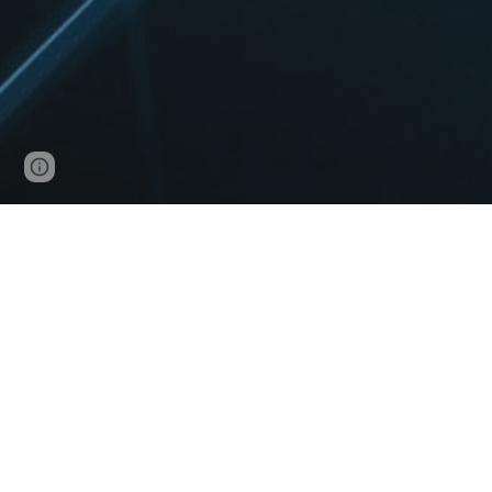
Page
Google Sites
Report abuse
updated