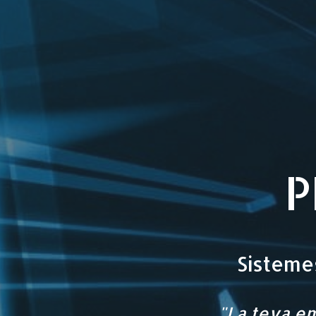
P
Sistemes
"La teva em