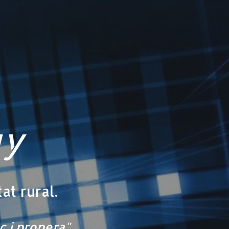
gy
at rural.
ç i propera"