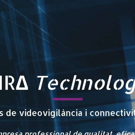
∆
IR
Technolo
 de videovigilància i connectivit
presa professional de qualitat, efica