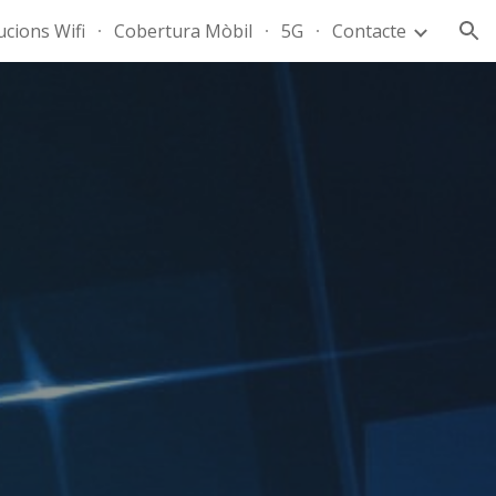
ucions Wifi
Cobertura Mòbil
5G
Contacte
ion