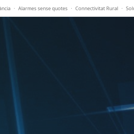
ància
Alarmes sense quotes
Connectivitat Rural
Sol
ip to main content
Skip to navigat