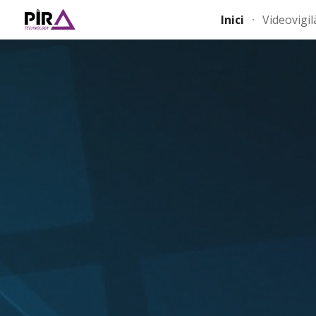
Inici
Videovigil
Sk