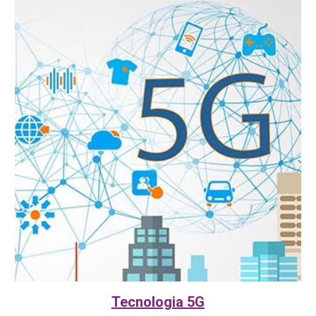
Tecnolog
i
a 5G