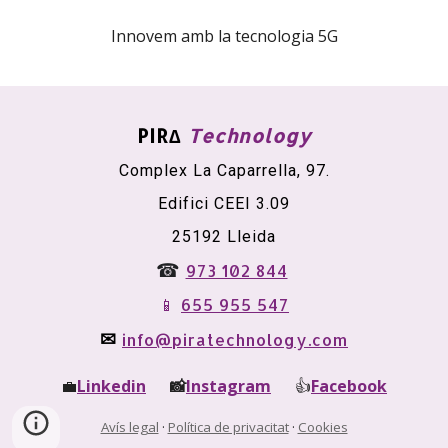
Innovem amb la tecnologia 5G
PIR∆
Technology
Complex La Caparrella, 97.
Edifici CEEI
3
.09
25192 Lleida
☎
973 102 844
655 955 547
📱
✉
info@piratechnology.com
💼
Linkedin
📸
Instagram
👍
Facebook
Avís legal
·
Política de privacitat
·
Cookies