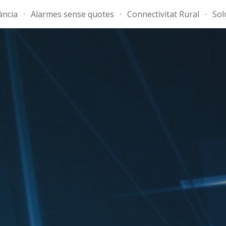
ància
Alarmes sense quotes
Connectivitat Rural
Sol
ip to main content
Skip to navigat