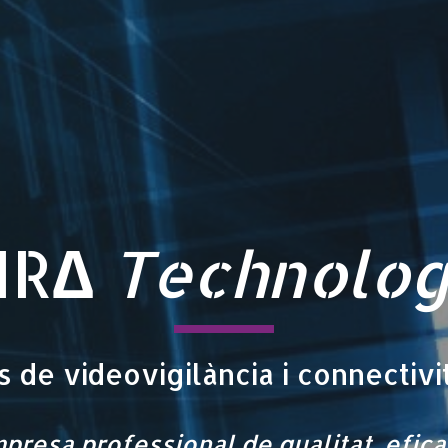
∆
IR
Technolo
 de videovigilància i connectivit
presa professional de qualitat, efica