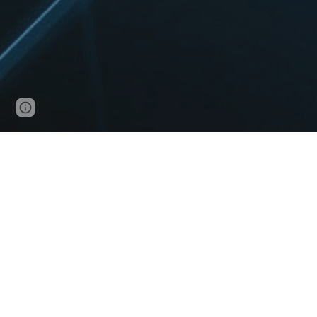
Page
Google Sites
Report abuse
updated