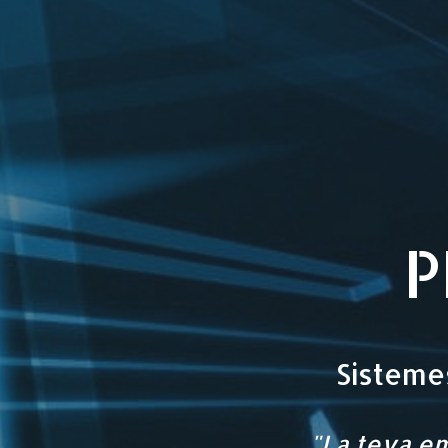
P
Sistemes
"La teva em