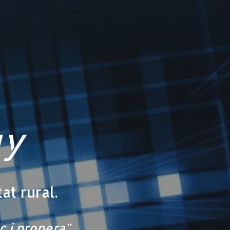
gy
at rural.
ç i propera"