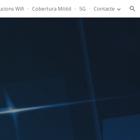
ucions Wifi
Cobertura Mòbil
5G
Contacte
ion