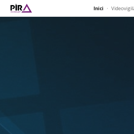
Inici
Videovigil
Sk